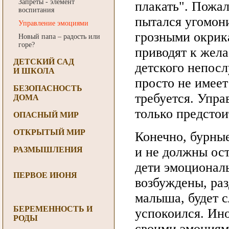
Запреты - элемент
плакать". Пожал
воспитания
пытался угомон
Управление эмоциями
грозными окрик
Новый папа – радость или
горе?
приводят к жела
ДЕТСКИЙ САД
детского непосл
И ШКОЛА
просто не имеет
БЕЗОПАСНОСТЬ
требуется. Упра
ДОМА
только предстои
ОПАСНЫЙ МИР
ОТКРЫТЫЙ МИР
Конечно, бурные
и не должны ос
РАЗМЫШЛЕНИЯ
дети эмоциональ
ПЕРВОЕ ИЮНЯ
возбуждены, ра
малыша, будет с
БЕРЕМЕННОСТЬ И
успокоился. Ино
РОДЫ
своими эмоциям