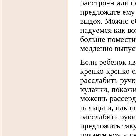
расстроен или п
предложите ему
выдох. Можно об
надуемся как в
больше поместит
медленно выпус
Если ребенок яв
крепко-крепко с
расслабить ручк
кулачки, покажи
можешь рассерд
пальцы и, након
расслабить руки
предложить таку
подаете ему уп