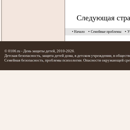
Следующая стр
•
•
• Начало
Семейные проблемы
У
© 0106.ru - День защиты детей, 2010-2026.
Детская безопасность, защита детей дома, в детском учреждении, в обществ
Семейная безопасность, проблемы психологии. Опасности окружающей сре