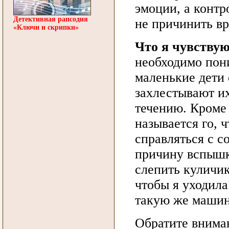
эмоции, а контр
Детективная рапсодия
не причинить в
«Ключи и скрипки»
Что я чувству
необходимо пони
маленькие дети 
захлестывают и
течению. Кроме 
называется го, 
справляться с с
причину вспышк
слепить куличик
чтобы я уходила
такую же машинк
Обратите вниман