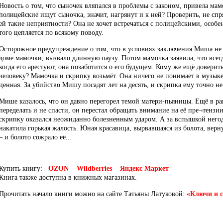
Новость о том, что сыночек вляпался в проблемы с законом, привела мам
полицейские ищут сыночка, значит, нагрянут и к ней? Проверить, не спря
ей такие неприятности? Она не хочет встречаться с полицейскими, особе
того цепляется по всякому поводу.
Осторожное предупреждение о том, что в условиях заключения Миша не 
доме мамочки, вызвало длинную паузу. Потом мамочка заявила, что всег
когда его арестуют, она позаботится о его будущем. Кому же ещё доверит
человеку? Мамочка и скрипку возьмёт. Она ничего не понимает в музыке,
ценная. За убийство Мишу посадят лет на десять, и скрипка ему точно 
Мише казалось, что он давно перегорел темой матери-пьяницы. Ещё в ра
переделать и не спасти, он перестал обращать внимание на её пре¬тензи
скрипку оказался неожиданно болезненным ударом. А за вспышкой негод
накатила горькая жалость. Юная красавица, вырвавшаяся из болота, вер
– и болото сожрало её...
Купить книгу:
OZON
Wildberries
Яндекс Маркет
Книга также доступна в книжных магазинах.
Прочитать начало книги можно на сайте Татьяны Латуковой:
«Ключи и 