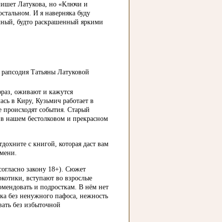
пишет Латукова, но «Ключи и
остальном. И я наверняка буду
ычный, будто раскрашенный яркими
фраз, оживают и кажутся
сь в Киру, Кузьмич работает в
де происходят события. Старый
, в нашем бестолковом и прекрасном
тдохните с книгой, которая даст вам
емени.
согласно закону 18+). Сюжет
ркотики, вступают во взрослые
омендовать и подросткам. В нём нет
ка без ненужного пафоса, нежность
вать без избыточной