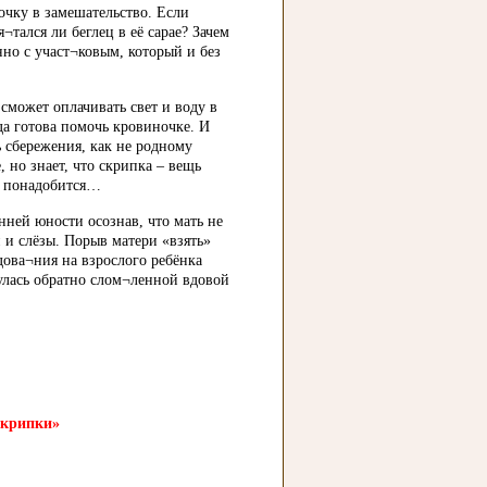
очку в замешательство. Если
¬тался ли беглец в её сарае? Зачем
нно с участ¬ковым, который и без
сможет оплачивать свет и воду в
да готова помочь кровиночке. И
ь сбережения, как не родному
 но знает, что скрипка – вещь
не понадобится…
нней юности осознав, что мать не
и и слёзы. Порыв матери «взять»
ова¬ния на взрослого ребёнка
нулась обратно слом¬ленной вдовой
скрипки»