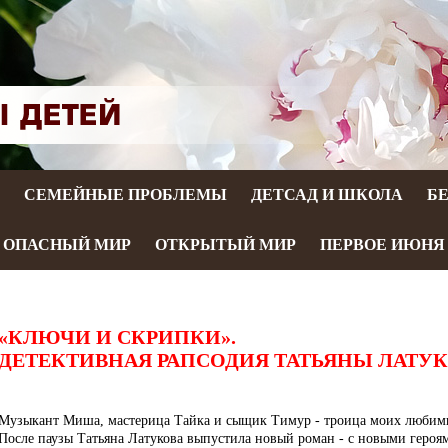
СЕМЕЙНЫЕ ПРОБЛЕМЫ
ДЕТСАД И ШКОЛА
Б
ОПАСНЫЙ МИР
ОТКРЫТЫЙ МИР
ПЕРВОЕ ИЮНЯ
«КЛЮЧИ И СКРИПКИ».
ДЕТЕКТИВНАЯ РАПСОДИЯ ТАТЬЯНЫ ЛАТУ
Музыкант Миша, мастерица Тайка и сыщик Тимур - троица моих любимы
После паузы Татьяна Латукова выпустила новый роман - с новыми геро