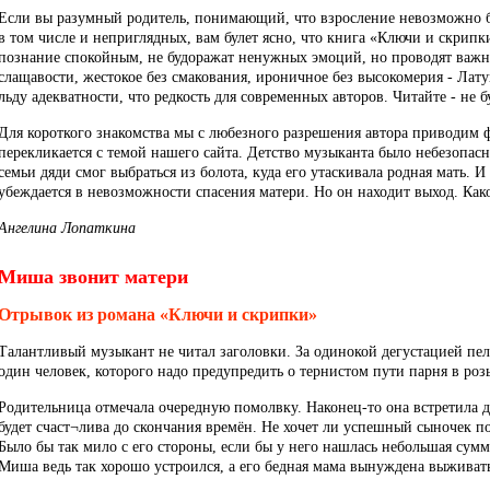
Если вы разумный родитель, понимающий, что взросление невозможно б
в том числе и неприглядных, вам булет ясно, что книга «Ключи и скрипки»
познание спокойным, не будоражат ненужных эмоций, но проводят важн
слащавости, жестокое без смакования, ироничное без высокомерия - Лат
льду адекватности, что редкость для современных авторов. Читайте - не б
Для короткого знакомства мы с любезного разрешения автора приводим ф
перекликается с темой нашего сайта. Детство музыканта было небезоп
семьи дяди смог выбраться из болота, куда его утаскивала родная мать. 
убеждается в невозможности спасения матери. Но он находит выход. Како
Ангелина Лопаткина
Миша звонит матери
Отрывок из романа «Ключи и скрипки»
Талантливый музыкант не читал заголовки. За одинокой дегустацией пел
один человек, которого надо предупредить о тернистом пути парня в ро
Родительница отмечала очередную помолвку. Наконец-то она встретила 
будет счаст¬лива до скончания времён. Не хочет ли успешный сыночек п
Было бы так мило с его стороны, если бы у него нашлась небольшая сумма
Миша ведь так хорошо устроился, а его бедная мама вынуждена выживать