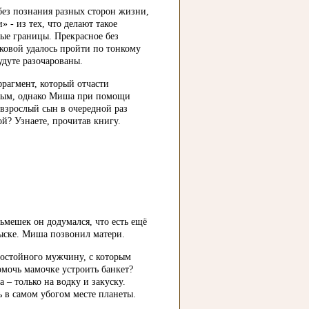
ез познания разных сторон жизни,
 - из тех, что делают такое
ые границы. Прекрасное без
уковой удалось пройти по тонкому
удуте разочарованы.
рагмент, который отчасти
асным, однако Миша при помощи
И взрослый сын в очередной раз
й? Узнаете, прочитав книгу.
ьмешек он додумался, что есть ещё
зыске. Миша позвонил матери.
достойного мужчину, с которым
омочь мамочке устроить банкет?
 – только на водку и закуску.
 в самом убогом месте планеты.