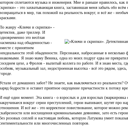
котором сплетаются музыка и инженерия. Мне и раньше нравилось, как 
скрипки» - это захватывающая книга, заставившая меня забыть обо всём 
возвращаться в мир, так похожий на реальность вокруг, и всё же - необ
красками.
По жанру «Ключи и скрипки» -
детектив, даже триллер. И
одновременно это весёлая
насмешка над обыденностью -
вместе с принятием
неидеальности этой обыденности. Персонажи, набросанные в несколько 
знакомыми. Я знаю маму Веника, одна из моих подруг едва не превратила
соседнем цехе, а Фролов - вылитый коллега по работе. И я знаю места, г
особняк, музыкальный зал, недостроенная высотка - всё это рядом, здесь
городе.
Устали от домашних забот? Не знаете, как выключиться из реальности? О
заряд бодрости и оставит приятное ощущение причастности к потоку вр
И ещё один момент. Эта книга - о взрослых и для взрослых (маркировка 
закручиваеся вокруг серии преступлений, герои выпивают, шутят про на
отношения. И всё же - это корректное повествование, которое можно рек
скабрезности или восхищения криминальными деяниями, зато есть герои
без розовых соплей и настоящая любовь, которую Латукова умеет показы
сентиментальности или многочисленных повторов.