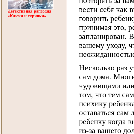
повторять за ва
вести себя как 
Детективная рапсодия
«Ключи и скрипки»
говорить ребенк
принимая это, р
запланирован. В
вашему уходу, ч
неожиданность
Несколько раз у
сам дома. Многи
чудовищами или
том, что тем с
психику ребенка
оставаться сам 
ребенку когда в
из-за вашего до