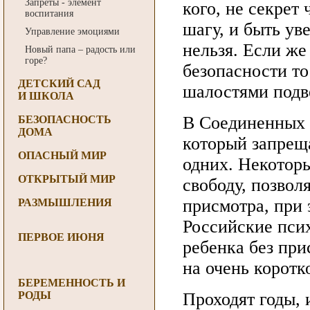
Запреты - элемент
кого, не секрет
воспитания
шагу, и быть ув
Управление эмоциями
нельзя. Если ж
Новый папа – радость или
горе?
безопасности то
ДЕТСКИЙ САД
шалостями подв
И ШКОЛА
В Соединенных 
БЕЗОПАСНОСТЬ
ДОМА
который запреща
ОПАСНЫЙ МИР
одних. Некоторы
ОТКРЫТЫЙ МИР
свободу, позвол
присмотра, при 
РАЗМЫШЛЕНИЯ
Российские псих
ПЕРВОЕ ИЮНЯ
ребенка без при
на очень коротк
БЕРЕМЕННОСТЬ И
РОДЫ
Проходят годы, 