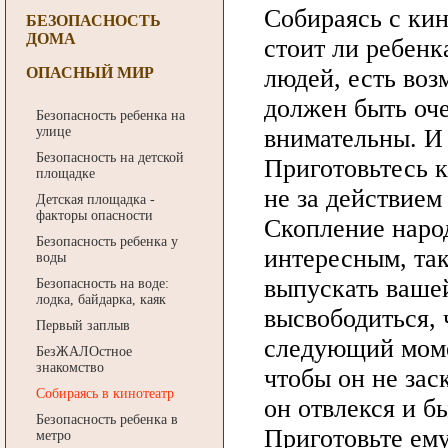
Собираясь с кин
БЕЗОПАСНОСТЬ
ДОМА
стоит ли ребенка
ОПАСНЫЙ МИР
людей, есть во
должен быть оче
Безопасность ребенка на
улице
внимательны. И 
Безопасность на детской
Приготовьтесь к
площадке
не за действием 
Детская площадка -
факторы опасности
Скопление народ
Безопасность ребенка у
интересным, та
воды
выпускать вашей
Безопасность на воде:
лодка, байдарка, каяк
высвободиться, 
Первый заплыв
следующий моме
БезЖАЛОстное
знакомство
чтобы он не зас
Cобираясь в кинотеатр
он отвлекся и б
Безопасность ребенка в
Приготовьте ему
метро