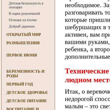
Детская безопасность в
необходимое. За
зоопарке
разговаривать т
В парке развлечений
которые пришли 
Огоньки на ёлочке
шебуршащих в т
Добрый дяденька
активен, вам пр
ОТКРЫТЫЙ МИР
вашими руками,
РАЗМЫШЛЕНИЯ
ребенка, а второ
ПЕРВОЕ ИЮНЯ
дополнительные
Технические
БЕРЕМЕННОСТЬ И
РОДЫ
людном мест
ПЕРВЫЙ ГОД
Итак, о веревоч
ДЕТСКОЕ ЗДОРОВЬЕ
недорогой спос
ДЕТСКОЕ ПИТАНИЕ
малым – это све
ВОСПИТАНИЕ И