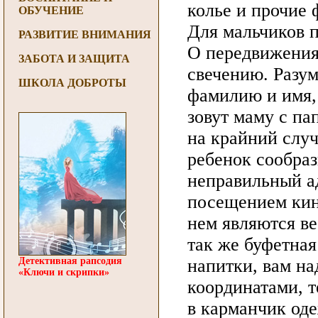
колье и прочие 
ОБУЧЕНИЕ
Для мальчиков 
РАЗВИТИЕ ВНИМАНИЯ
О передвижениях
ЗАБОТА И ЗАЩИТА
свечению. Разум
ШКОЛА ДОБРОТЫ
фамилию и имя, 
зовут маму с па
на крайний случ
ребенок сообрази
неправильный ад
посещением кин
нем являются ве
так же буфетная
Детективная рапсодия
напитки, вам на
«Ключи и скрипки»
координатами, 
в карманчик оде