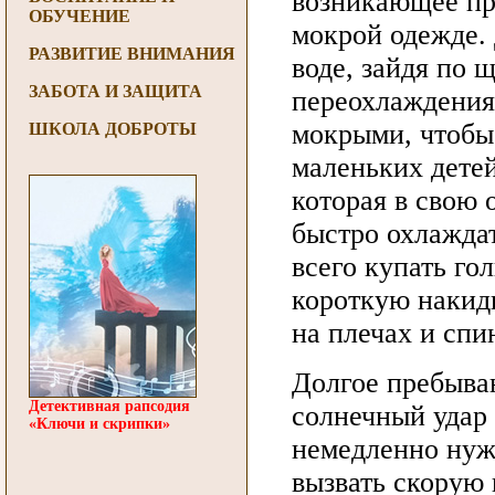
возникающее пр
ОБУЧЕНИЕ
мокрой одежде. 
РАЗВИТИЕ ВНИМАНИЯ
воде, зайдя по 
ЗАБОТА И ЗАЩИТА
переохлаждения.
мокрыми, чтобы 
ШКОЛА ДОБРОТЫ
маленьких дете
которая в свою 
быстро охлаждат
всего купать г
короткую накидк
на плечах и спи
Долгое пребыва
Детективная рапсодия
солнечный удар 
«Ключи и скрипки»
немедленно нуж
вызвать скорую