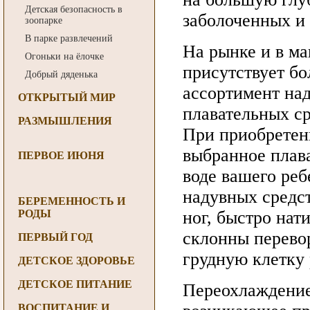
Детская безопасность в
заболоченных и
зоопарке
В парке развлечений
На рынке и в ма
Огоньки на ёлочке
присутствует б
Добрый дяденька
ассортимент на
ОТКРЫТЫЙ МИР
плавательных ср
РАЗМЫШЛЕНИЯ
При приобретен
выбранное плав
ПЕРВОЕ ИЮНЯ
воде вашего реб
надувных средс
БЕРЕМЕННОСТЬ И
РОДЫ
ног, быстро нат
склонны перевор
ПЕРВЫЙ ГОД
грудную клетку 
ДЕТСКОЕ ЗДОРОВЬЕ
ДЕТСКОЕ ПИТАНИЕ
Переохлаждение 
ВОСПИТАНИЕ И