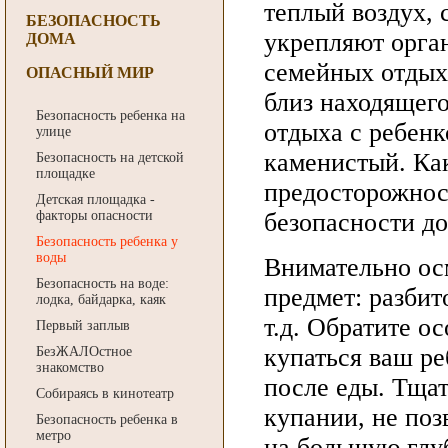
теплый воздух, 
БЕЗОПАСНОСТЬ
укрепляют орга
ДОМА
семейных отдыхо
ОПАСНЫЙ МИР
близ находящего
Безопасность ребенка на
отдыха с ребенк
улице
каменистый. Как
Безопасность на детской
площадке
предосторожнос
Детская площадка -
факторы опасности
безопасности д
Безопасность ребенка у
воды
Внимательно ос
Безопасность на воде:
предмет: разбит
лодка, байдарка, каяк
т.д. Обратите о
Первый заплыв
купаться ваш р
БезЖАЛОстное
знакомство
после еды. Тщат
Cобираясь в кинотеатр
купании, не поз
Безопасность ребенка в
метро
на большую глуб