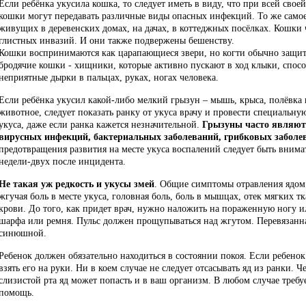
Если ребёнка укусила кошка, то следует иметь в виду, что при всей сво
кошки могут передавать различные виды опасных инфекций. То же самое
живущих в деревенских домах, на дачах, в коттеджных посёлках. Кошки 
глистных инвазий. И они также подвержены бешенству.
Кошки воспринимаются как царапающиеся звери, но когти обычно защит
бродячие кошки - хищники, которые активно пускают в ход клыки, спос
неприятные дырки в пальцах, руках, ногах человека.
Если ребёнка укусил какой-либо мелкий грызун – мышь, крыса, полёвка 
животное, следует показать ранку от укуса врачу и провести специальну
укуса, даже если ранка кажется незначительной.
Грызуны часто являют
вирусных инфекций, бактериальных заболеваний, грибковых заболе
предотвращения развития на месте укуса воспалений следует быть вним
недели-двух после инцидента.
Не такая уж редкость и укусы змей
. Общие симптомы отравления ядом 
жгучая боль в месте укуса, головная боль, боль в мышцах, отек мягких т
крови. До того, как придет врач, нужно наложить на пораженную ногу 
шарфа или ремня. Пульс должен прощупываться над жгутом. Перевязанна
синюшной.
Ребенок должен обязательно находиться в состоянии покоя. Если ребено
взять его на руки. Ни в коем случае не следует отсасывать яд из ранки.
слизистой рта яд может попасть и в ваш организм. В любом случае треб
помощь.