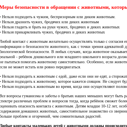
Меры безопасности в обращении с животными, которы
• Нельзя подходить к чужим, беспризорным или диким животным.
• Нельзя дразнить чужих, бродячих или диких животным
• Нельзя гладить и брать на руки чужих, бродячих и диких животных
• Нельзя прикармливать чужих, бродячих и диких животных
Любой контакт с животным желательно осуществлять только с согласия е
информации о безопасности животного, как с точки зрения адекватной др
биологической безопасности. В любых случаях, когда животное оказывае
реальной - ребёнок дошкольного или младшего школьного возраста долже
не пытаться помогать животному самостоятельно. Особенно, если живот
если не может встать или ровно передвигаться.
• Нельзя подходить к животным с едой, даже если они не едят, а сторожат
• Нельзя подходить к животному, которое кажется спящим. Не следует бу
• Нельзя подходить к животным во время, когда они осуществляют полово
Все вопросы гуманизма и заботы о братьях наших меньших могут быть р
спектре различных проблем и вопросов тогда, когда ребёнок сможет боле
оценивать опасность контакта с животным. Детям младше 10-12 лет, особе
содержания домашних животных, самостоятельное знакомство со звери
больше проблем и огорчений, чем сомнительных радостей.
Любые контакты маленьких детей с животными должны происходить 