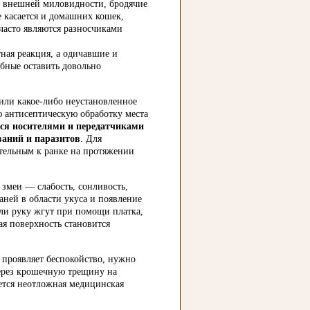
ей внешней миловидности, бродячие
 касается и домашних кошек,
часто являются разносчиками
ная реакция, а одичавшие и
обные оставить довольно
или какое-либо неустановленное
ю антисептическую обработку места
ся носителями и передатчиками
ваний и паразитов
. Для
ательным к ранке на протяжении
змеи — слабость, сонливость,
каней в области укуса и появление
или руку жгут при помощи платка,
я поверхность становится
к проявляет беспокойство, нужно
 Через крошечную трещину на
уется неотложная медицинская