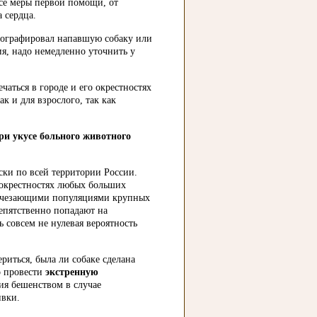
все меры первой помощи, от
 сердца.
отографировал напавшую собаку или
ия, надо немедленно уточнить у
ться в городе и его окрестностях
ак и для взрослого, так как
ри укусе больного животного
ки по всей территории России.
 окрестностях любых больших
 исчезающими популяциями крупных
епятственно попадают на
ь совсем не нулевая вероятность
риться, была ли собаке сделана
о провести
экстренную
ия бешенством в случае
ивки.