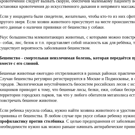
кровотечении следует вызвать скорую, обеспечив маленькому пациенту 
остановки кровотечения до искусственного дыхания и непрямого массажа
Если у инцидента были свидетели, желательно, чтобы кто-то из них сф
другого зверя. Если хозяин животного присуствует на месте происшеств
него данные о наличии прививки от бешенства у собаки.
Укус большинства млекопитающих животных, с которыми можно повстреча
– собак, лис, белок и т.п. представляет собой опасность как для ребёнка, т
существует вероятность заболевания бешенством.
Бешенство - смертельная неизлечимая болезнь, которая передаётся п
вместе с его слюной.
Бешеные животные ежегодно отстреливаются в разных районах практичес
Случаи бешенства регулярно регистрируются в Москве и Подмосковье, в
городов. Экологическая неустойчивость биосистем российских лесов с
хищников приводит к тому, что бешеные лисы, белки, ежи, собаки беспр
территории городских парков, так что у любого обитателя мегаполиса ест
повстречать бешеное животное.
Если ребенка укусила собака, нужно найти хозяина животного и удостове
прививка от бешенства. В любом случае при укусе собаки ребенку нужн
профилактику против столбняка
. С целью предохранения от заболеван
необходимости нужно как можно раньше начинать антирабические прив