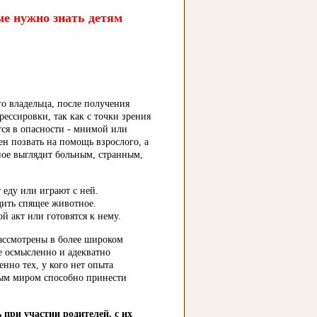
е нужно знать детям
го владельца, после получения
ессировки, так как с точки зрения
тся в опасности - мнимой или
н позвать на помощь взрослого, а
ное выглядит больным, странным,
 еду или играют с ней.
дить спящее животное.
й акт или готовятся к нему.
ассмотрены в более широком
е осмысленно и адекватно
нно тех, у кого нет опыта
ным миром способно принести
при участии родителей, с их